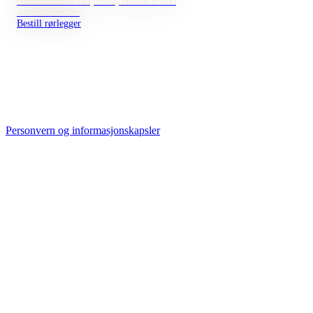
Grøslandveien 144, 3302, HOKKSUND
www.bra-ror.no
Bestill rørlegger
Personvern og informasjonskapsler