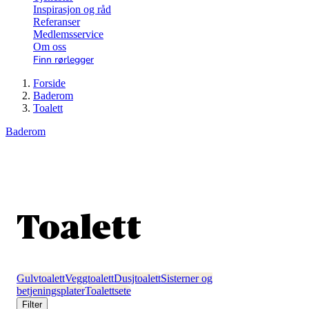
Inspirasjon og råd
Referanser
Medlemsservice
Om oss
Finn rørlegger
Forside
Baderom
Toalett
Baderom
Toalett
Gulvtoalett
Veggtoalett
Dusjtoalett
Sisterner og
betjeningsplater
Toalettsete
Filter