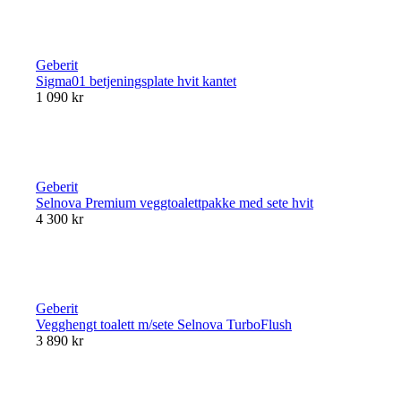
Geberit
Sigma01 betjeningsplate hvit kantet
1 090 kr
Geberit
Selnova Premium veggtoalettpakke med sete hvit
4 300 kr
Geberit
Vegghengt toalett m/sete Selnova TurboFlush
3 890 kr