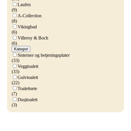
Laufen
(9)
A-Collection
(8)
Vikingbad
(6)
Villeroy & Boch
(6)
Kategori
Sisterner og betjeningsplater
(33)
Veggtoalett
(33)
Gulvtoalett
(22)
Toalettsete
(7)
Dusjtoalett
(3)