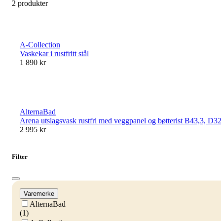
2 produkter
A-Collection
Vaskekar i rustfritt stål
1 890 kr
AlternaBad
Arena utslagsvask rustfri med veggpanel og bøtterist B43,3, D3
2 995 kr
Filter
Varemerke
AlternaBad
(1)