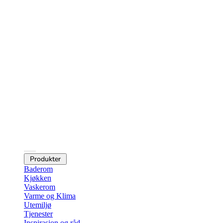
Produkter
Baderom
Kjøkken
Vaskerom
Varme og Klima
Utemiljø
Tjenester
Inspirasjon og råd