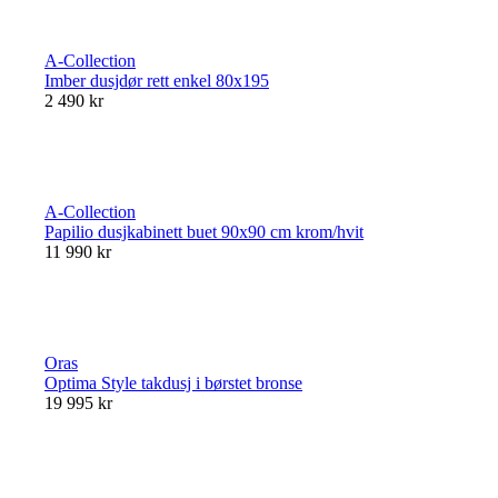
A-Collection
Imber dusjdør rett enkel 80x195
2 490 kr
A-Collection
Papilio dusjkabinett buet 90x90 cm krom/hvit
11 990 kr
Oras
Optima Style takdusj i børstet bronse
19 995 kr