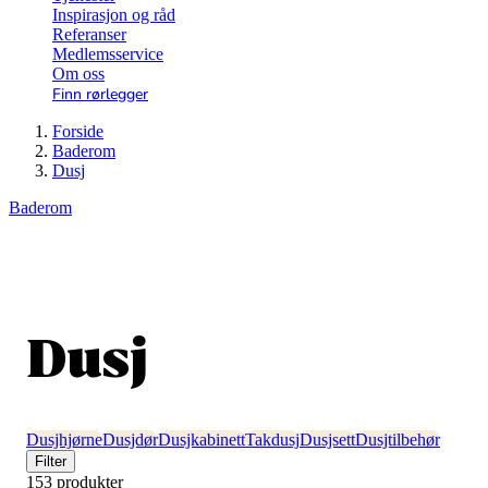
Inspirasjon og råd
Referanser
Medlemsservice
Om oss
Finn rørlegger
Forside
Baderom
Dusj
Baderom
Dusj
Dusjhjørne
Dusjdør
Dusjkabinett
Takdusj
Dusjsett
Dusjtilbehør
Filter
153 produkter