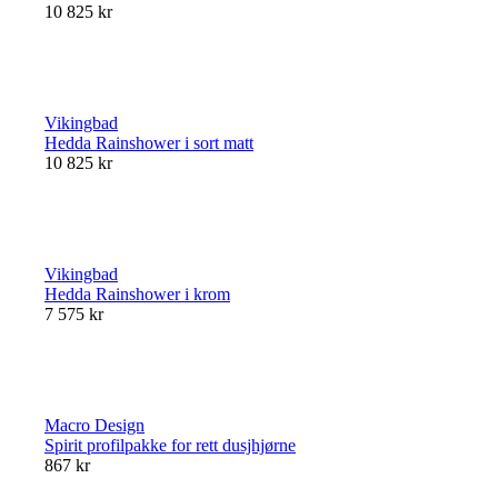
10 825 kr
Vikingbad
Hedda Rainshower i sort matt
10 825 kr
Vikingbad
Hedda Rainshower i krom
7 575 kr
Macro Design
Spirit profilpakke for rett dusjhjørne
867 kr