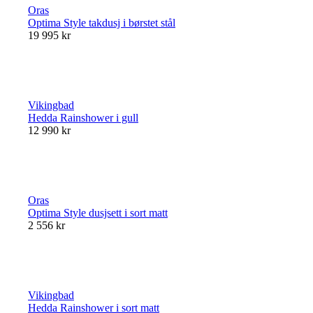
Oras
Optima Style takdusj i børstet stål
19 995 kr
Vikingbad
Hedda Rainshower i gull
12 990 kr
Oras
Optima Style dusjsett i sort matt
2 556 kr
Vikingbad
Hedda Rainshower i sort matt