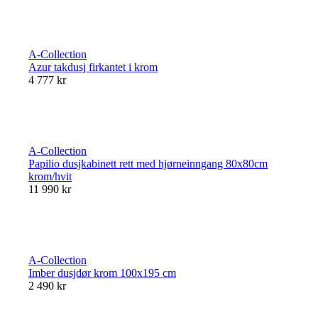
A-Collection
Azur takdusj firkantet i krom
4 777 kr
A-Collection
Papilio dusjkabinett rett med hjørneinngang 80x80cm
krom/hvit
11 990 kr
A-Collection
Imber dusjdør krom 100x195 cm
2 490 kr