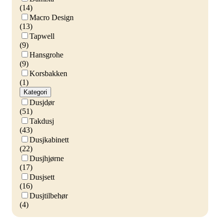
(14)
Macro Design
(13)
Tapwell
(9)
Hansgrohe
(9)
Korsbakken
(1)
Kategori
Dusjdør
(51)
Takdusj
(43)
Dusjkabinett
(22)
Dusjhjørne
(17)
Dusjsett
(16)
Dusjtilbehør
(4)