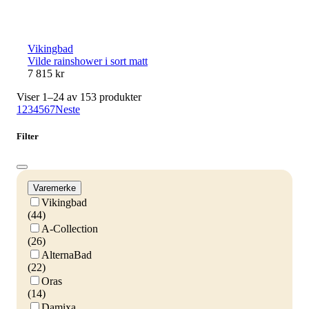
Vikingbad
Vilde rainshower i sort matt
7 815 kr
Viser 1–24 av 153 produkter
1
2
3
4
5
6
7
Neste
Filter
Varemerke
Vikingbad
(44)
A-Collection
(26)
AlternaBad
(22)
Oras
(14)
Damixa